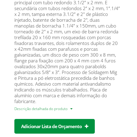
principal com tubo redondo 3.1/2” x 2 mm. E
secundária com tubos redondos 2” x 2 mm, 1”.1/4”
x 2 mm, tampa externa 3.1/2” e 2" de plástico
injetado, batente de borracha de 2", duas
manoplas de borracha 1.1/4” x 150mm, um cubo
torneado de 2" x 2 mm, um eixo de barra redonda
trefilada 20 x 160 mm rosqueadas com porcas
fixadoras travantes, dois rolamentos duplos de 20
x 42mm fixadas com parafusos e porcas
galvanizadas, um disco de peso com 300 x 8 mm,
flange para fixação com 200 x 4 mm com 4 furos
ovalizados 30x20mm para quatro parabolds
galvanizados 5/8” x 3”. Processo de Soldagem Mig
e Pintura a pó eletrostática precedida de banhos
químicos. Adesivo com material antivandalismo
indicando os músculos trabalhados. Placa de
alumínio com marca e demais informação do
fabricante.
Descrição detalhada do produto
Adicionar Lista de Orçamento