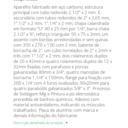
Aparelho fabricado em aço carbono, estrutura
principal com tubo redondo 2.1/2” x 2 mm. E
secundária com tubos redondos de 2” x 2,65 mm,
1”.1/2” x 2 mm, 1”.1/4” x 2 mm, chapa calandrada
em formato “U” 40 x 25 mm por 1/4”, barra chata
2.1/2” x ¼”, reforço triangular 50 x 75 x 3mm, um
assento com bordas arredondadas e sem quinas
com 350 x 270 x 130 com 2 mm, batente de
borracha de 2", um cubo torneados de 2" x 2mm e
três com 1”.1/2” x 2 mm, dois rolamentos duplos
de 20 x 42mm e quatro rolamentos duplos de 12 x
32mm fixadas com parafusos e porcas
galvanizadas 80mm e 3/4”, quatro manoplas de
borracha 1.1/4” x 150mm, flange para fixação com
200 x 1/4’ com 4 furos ovalizados 30x20mm para
quatro parabolds galvanizados 5/8” x 3”. Processo
de Soldagem Mig e Pintura a pó eletrostática
precedida de banhos químicos. Adesivo com
material antivandalismo, indicando os músculos
trabalhados. Placa de alumínio com marca e
demais informação do fabricante.
Descrição detalhada do produto