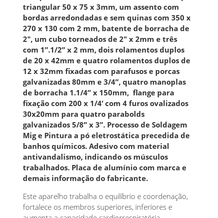
triangular 50 x 75 x 3mm, um assento com
bordas arredondadas e sem quinas com 350 x
270 x 130 com 2 mm, batente de borracha de
2", um cubo torneados de 2" x 2mm e três
com 1”.1/2” x 2 mm, dois rolamentos duplos
de 20 x 42mm e quatro rolamentos duplos de
12 x 32mm fixadas com parafusos e porcas
galvanizadas 80mm e 3/4”, quatro manoplas
de borracha 1.1/4” x 150mm, flange para
fixação com 200 x 1/4’ com 4 furos ovalizados
30x20mm para quatro parabolds
galvanizados 5/8” x 3”. Processo de Soldagem
Mig e Pintura a pó eletrostática precedida de
banhos químicos. Adesivo com material
antivandalismo, indicando os músculos
trabalhados. Placa de alumínio com marca e
demais informação do fabricante.
Este aparelho trabalha o equilíbrio e coordenação,
fortalece os membros superiores, inferiores e
aumenta a capacidade cardiorrespiratória.